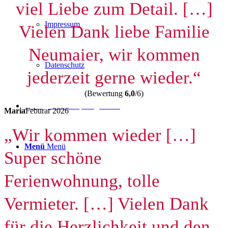
viel Liebe zum Detail. […]
Impressum
Vielen Dank liebe Familie
Neumaier, wir kommen
Datenschutz
jederzeit gerne wieder.“
(Bewertung
6,0
/6)
Anfrage mit Bestpreisgarantie
Maria
Feburar 2026
„Wir kommen wieder […]
Menü
Menü
Super schöne
Ferienwohnung, tolle
Vermieter. […] Vielen Dank
für die Herzlichkeit und den