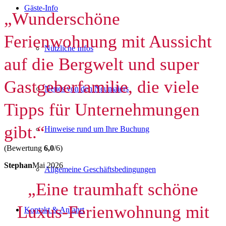
Gäste-Info
„Wunderschöne
Ferienwohnung mit Aussicht
Nützliche Infos
auf die Bergwelt und super
Gastgeberfamilie, die viele
Neues von den Neumaiers
Tipps für Unternehmungen
gibt.“
Hinweise rund um Ihre Buchung
(Bewertung
6,0
/6)
Stephan
Mai 2026
Allgemeine Geschäftsbedingungen
„Eine traumhaft schöne
Luxus-Ferienwohnung mit
Kontakt & Anfahrt