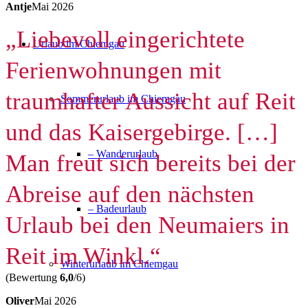
Antje
Mai 2026
„Liebevoll eingerichtete
Urlaub im Chiemgau
Ferienwohnungen mit
traumhafter Aussicht auf Reit
Sommerurlaub im Chiemgau
und das Kaisergebirge. […]
– Wanderurlaub
Man freut sich bereits bei der
Abreise auf den nächsten
– Badeurlaub
Urlaub bei den Neumaiers in
Reit im Winkl.“
Winterurlaub im Chiemgau
(Bewertung
6,0
/6)
Oliver
Mai 2026