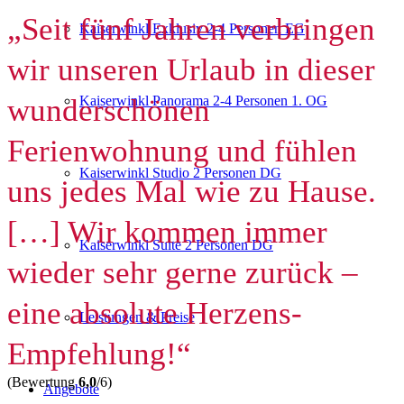
„Seit fünf Jahren verbringen
Kaiserwinkl Exklusiv 2-4 Personen EG
wir unseren Urlaub in dieser
wunderschönen
Kaiserwinkl Panorama 2-4 Personen 1. OG
Ferienwohnung und fühlen
Kaiserwinkl Studio 2 Personen DG
uns jedes Mal wie zu Hause.
[…] Wir kommen immer
Kaiserwinkl Suite 2 Personen DG
wieder sehr gerne zurück –
eine absolute Herzens-
Leistungen & Preise
Empfehlung!“
(Bewertung
6,0
/6)
Angebote