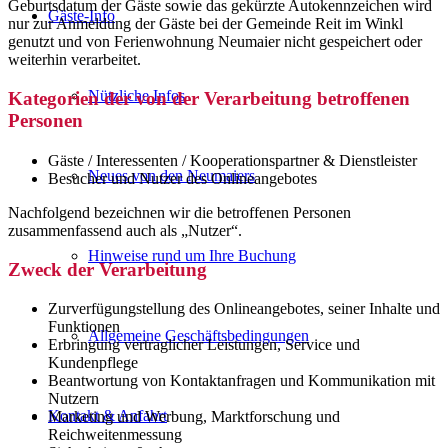
Geburtsdatum der Gäste sowie das gekürzte Autokennzeichen wird
Gäste-Info
nur zur Anmeldung der Gäste bei der Gemeinde Reit im Winkl
genutzt und von Ferienwohnung Neumaier nicht gespeichert oder
weiterhin verarbeitet.
Nützliche Infos
Kategorien der von der Verarbeitung betroffenen
Personen
Gäste / Interessenten / Kooperationspartner & Dienstleister
Neues von den Neumaiers
Besucher und Nutzer des Onlineangebotes
Nachfolgend bezeichnen wir die betroffenen Personen
zusammenfassend auch als „Nutzer“.
Hinweise rund um Ihre Buchung
Zweck der Verarbeitung
Zurverfügungstellung des Onlineangebotes, seiner Inhalte und
Funktionen
Allgemeine Geschäftsbedingungen
Erbringung vertraglicher Leistungen, Service und
Kundenpflege
Beantwortung von Kontaktanfragen und Kommunikation mit
Nutzern
Kontakt & Anfahrt
Marketing und Werbung, Marktforschung und
Reichweitenmessung