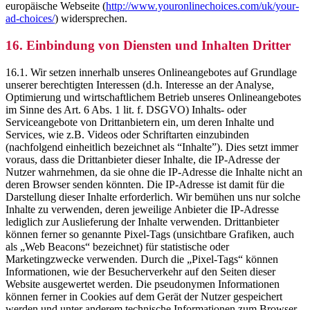
europäische Webseite (
http://www.youronlinechoices.com/uk/your-
ad-choices/
) widersprechen.
16. Einbindung von Diensten und Inhalten Dritter
16.1. Wir setzen innerhalb unseres Onlineangebotes auf Grundlage
unserer berechtigten Interessen (d.h. Interesse an der Analyse,
Optimierung und wirtschaftlichem Betrieb unseres Onlineangebotes
im Sinne des Art. 6 Abs. 1 lit. f. DSGVO) Inhalts- oder
Serviceangebote von Drittanbietern ein, um deren Inhalte und
Services, wie z.B. Videos oder Schriftarten einzubinden
(nachfolgend einheitlich bezeichnet als “Inhalte”). Dies setzt immer
voraus, dass die Drittanbieter dieser Inhalte, die IP-Adresse der
Nutzer wahrnehmen, da sie ohne die IP-Adresse die Inhalte nicht an
deren Browser senden könnten. Die IP-Adresse ist damit für die
Darstellung dieser Inhalte erforderlich. Wir bemühen uns nur solche
Inhalte zu verwenden, deren jeweilige Anbieter die IP-Adresse
lediglich zur Auslieferung der Inhalte verwenden. Drittanbieter
können ferner so genannte Pixel-Tags (unsichtbare Grafiken, auch
als „Web Beacons“ bezeichnet) für statistische oder
Marketingzwecke verwenden. Durch die „Pixel-Tags“ können
Informationen, wie der Besucherverkehr auf den Seiten dieser
Website ausgewertet werden. Die pseudonymen Informationen
können ferner in Cookies auf dem Gerät der Nutzer gespeichert
werden und unter anderem technische Informationen zum Browser