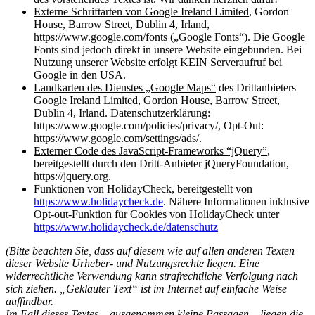
Externe Schriftarten von Google Ireland Limited
, Gordon
House, Barrow Street, Dublin 4, Irland,
https://www.google.com/fonts („Google Fonts“). Die Google
Fonts sind jedoch direkt in unsere Website eingebunden. Bei
Nutzung unserer Website erfolgt KEIN Serveraufruf bei
Google in den USA.
Landkarten des Dienstes „Google Maps“
des Drittanbieters
Google Ireland Limited, Gordon House, Barrow Street,
Dublin 4, Irland. Datenschutzerklärung:
https://www.google.com/policies/privacy/, Opt-Out:
https://www.google.com/settings/ads/.
Externer Code des JavaScript-Frameworks “jQuery”
,
bereitgestellt durch den Dritt-Anbieter jQueryFoundation,
https://jquery.org.
Funktionen von HolidayCheck, bereitgestellt von
https://www.holidaycheck.de
. Nähere Informationen inklusive
Opt-out-Funktion für Cookies von HolidayCheck unter
https://www.holidaycheck.de/datenschutz
(Bitte beachten Sie, dass auf diesem wie auf allen anderen Texten
dieser Website Urheber- und Nutzungsrechte liegen. Eine
widerrechtliche Verwendung kann strafrechtliche Verfolgung nach
sich ziehen. „Geklauter Text“ ist im Internet auf einfache Weise
auffindbar.
Im Fall dieses Textes – ausgenommen kleine Passagen – liegen die