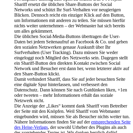
Shariff ersetzt die üblichen Share-Buttons der Social
Networks und schützt Ihr Surf-Verhalten vor neugierigen
Blicken. Dennoch reicht ein einziger Klick auf den Button,
um Informationen mit anderen zu teilen. Sie müssen hierfür
nichts weiter unternehmen – der Webmaster hat sich bereits
um alles gekümmert.
Die üblichen Social-Media-Buttons übertragen die User-
Daten bei jedem Seitenaufruf an Facebook & Co. und geben
den sozialen Netzwerken genaue Auskunft über Ihr
Surfverhalten (User Tracking). Dazu müssen Sie weder
eingeloggt noch Mitglied des Netzwerks sein. Dagegen stellt
ein Shariff-Button den direkten Kontakt zwischen Social
Network und Besucher erst dann her, wenn letzterer aktiv auf
den Share-Button klickt.
Damit verhindert Shariff, dass Sie auf jeder besuchten Seite
eine digitale Spur hinterlassen, und verbessert den
Datenschutz. Dann können Sie nach Gutdünken liken, +1en
oder tweeten – mehr Informationen erhält das soziale
Netzwerk nicht.
Die Anzeige der „Likes“ kommt dank Shariff vom Betreiber
der Seite mit den Knöpfen. Weil Shariff vom Webmaster
eingebunden wird, müssen Sie als Besucher nichts weiter tun.
Nähere Informationen finden Sie auf der
entsprechenden Seite
des Heise-Verlags
, der sowohl Urheber des Plugins als auch
des vorstehendes Textes ist. Wir danken herzlich dafür!