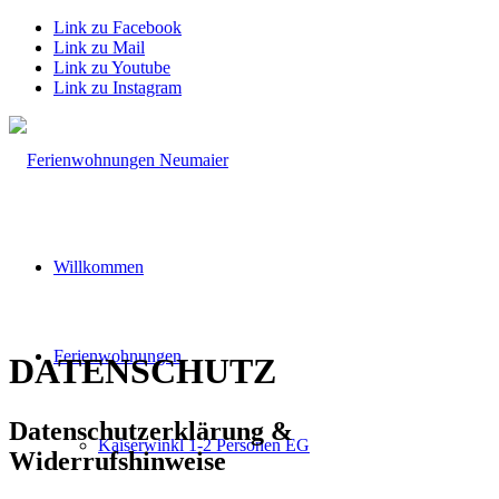
Link zu Facebook
Link zu Mail
Link zu Youtube
Link zu Instagram
Willkommen
Ferienwohnungen
DATEN­SCHUTZ
Datenschutzerklärung
&
Kaiserwinkl 1-2 Personen EG
Widerrufshinweise