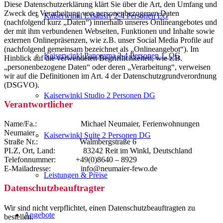
Diese Datenschutzerklärung klärt Sie über die Art, den Umfang und
Zweck der Verarbeitung von personenbezogenen Daten
Kaiserwinkl Exklusiv 2-4 Personen EG
(nachfolgend kurz „Daten“) innerhalb unseres Onlineangebotes und
der mit ihm verbundenen Webseiten, Funktionen und Inhalte sowie
externen Onlinepräsenzen, wie z.B. unser Social Media Profile auf
(nachfolgend gemeinsam bezeichnet als „Onlineangebot“). Im
Kaiserwinkl Panorama 2-4 Personen 1. OG
Hinblick auf die verwendeten Begrifflichkeiten, wie z.B.
„personenbezogene Daten“ oder deren „Verarbeitung“, verweisen
wir auf die Definitionen im Art. 4 der Datenschutzgrundverordnung
(DSGVO).
Kaiserwinkl Studio 2 Personen DG
Verantwortlicher
Name/Fa.: Michael Neumaier, Ferienwohnungen
Neumaier
Kaiserwinkl Suite 2 Personen DG
Straße Nr.: Walmbergstraße 6
PLZ, Ort, Land: 83242 Reit im Winkl, Deutschland
Telefonnummer: +49(0)8640 – 8929
E-Mailadresse: info@neumaier-fewo.de
Leistungen & Preise
Datenschutzbeauftragter
Wir sind nicht verpflichtet, einen Datenschutzbeauftragten zu
Angebote
bestellen.