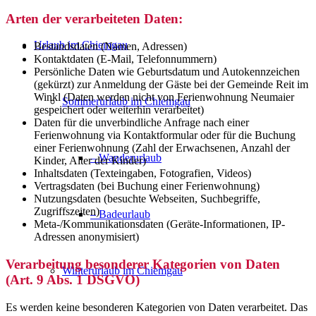
Arten der verarbeiteten Daten:
Urlaub im Chiemgau
Bestandsdaten (Namen, Adressen)
Kontaktdaten (E-Mail, Telefonnummern)
Persönliche Daten wie Geburtsdatum und Autokennzeichen
(gekürzt) zur Anmeldung der Gäste bei der Gemeinde Reit im
Winkl (Daten werden nicht von Ferienwohnung Neumaier
Sommerurlaub im Chiemgau
gespeichert oder weiterhin verarbeitet)
Daten für die unverbindliche Anfrage nach einer
Ferienwohnung via Kontaktformular oder für die Buchung
einer Ferienwohnung (Zahl der Erwachsenen, Anzahl der
– Wanderurlaub
Kinder, Alter der Kinder)
Inhaltsdaten (Texteingaben, Fotografien, Videos)
Vertragsdaten (bei Buchung einer Ferienwohnung)
Nutzungsdaten (besuchte Webseiten, Suchbegriffe,
Zugriffszeiten)
– Badeurlaub
Meta-/Kommunikationsdaten (Geräte-Informationen, IP-
Adressen anonymisiert)
Verarbeitung besonderer Kategorien von Daten
Winterurlaub im Chiemgau
(Art. 9 Abs. 1 DSGVO)
Es werden keine besonderen Kategorien von Daten verarbeitet. Das