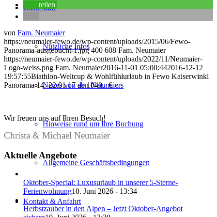
teilen
Gäste-Info
von
Fam. Neumaier
https://neumaier-fewo.de/wp-content/uploads/2015/06/Fewo-
Nützliche Infos
Panorama-ausgebucht-1.jpg
400
608
Fam. Neumaier
https://neumaier-fewo.de/wp-content/uploads/2022/11/Neumaier-
Logo-weiss.png
Fam. Neumaier
2016-11-01 05:00:44
2016-12-12
19:57:55
Biathlon-Weltcup & Wohlfühlurlaub in Fewo Kaiserwinkl
Panorama 14.-22.01.17 ab 1040,- €
Neues von den Neumaiers
Wir freuen uns auf Ihren Besuch!
Hinweise rund um Ihre Buchung
Christa & Michael Neumaier
Aktuelle Angebote
Allgemeine Geschäftsbedingungen
Oktober-Special: Luxusurlaub in unserer 5-Sterne-
Ferienwohnung
10. Juni 2026 - 13:34
Kontakt & Anfahrt
Herbstzauber in den Alpen – Jetzt Oktober-Angebot