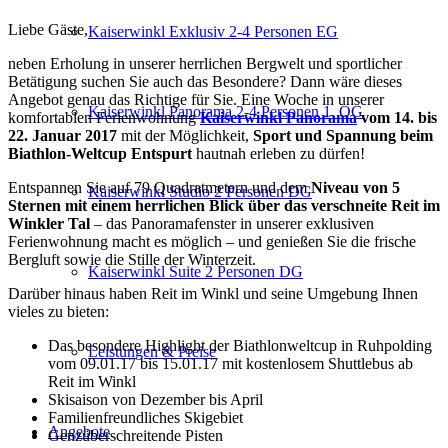
Liebe Gäste,
Kaiserwinkl Exklusiv 2-4 Personen EG
neben Erholung in unserer herrlichen Bergwelt und sportlicher
Betätigung suchen Sie auch das Besondere? Dann wäre dieses
Angebot genau das Richtige für Sie. Eine Woche in unserer
Kaiserwinkl Panorama 2-4 Personen 1. OG
komfortablen Ferienwohnung
Kaiserwinkl Panorama
vom 14. bis
22. Januar 2017
mit der Möglichkeit,
Sport und Spannung beim
Biathlon-Weltcup Entspurt
hautnah erleben zu dürfen!
Entspannen Sie auf 79 Quadratmetern und dem
Niveau von 5
Kaiserwinkl Studio 2 Personen DG
Sternen mit einem herrlichen Blick über das verschneite Reit im
Winkler Tal
– das Panoramafenster in unserer exklusiven
Ferienwohnung macht es möglich – und genießen Sie die frische
Bergluft sowie die Stille der Winterzeit.
Kaiserwinkl Suite 2 Personen DG
Darüber hinaus haben Reit im Winkl und seine Umgebung Ihnen
vieles zu bieten:
Das besondere Highlight der Biathlonweltcup in Ruhpolding
Leistungen & Preise
vom 09.01.17 bis 15.01.17 mit kostenlosem Shuttlebus ab
Reit im Winkl
Skisaison von Dezember bis April
Familienfreundliches Skigebiet
Angebote
Genzüberschreitende Pisten