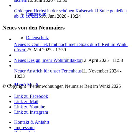
sichern
10. Juni 2026 - 13:30
Goldenen Herbst in der schönen Kaiserwinkl Suite genießen
Impressum
ab 18.10.2026
10. Juni 2026 - 13:24
Neues von den Neumaiers
Datenschutz
Neues E-Cart: Jetzt mit noch mehr Spaß durch Reit im Winkl
düsen!
25. Mai 2025 - 17:59
Neues Design, mehr Wohlfühlfaktor
12. April 2025 - 11:58
Anfrage mit Bestpreisgarantie
Neuer Anstrich für unser Ferienhaus
11. November 2024 -
18:33
Menü
Menü
© Copyright - Ferienwohnungen Neumaier Reit im Winkl 2025
Link zu Facebook
Link zu Mail
Link zu Youtube
Link zu Instagram
Kontakt & Anfahrt
Impressum