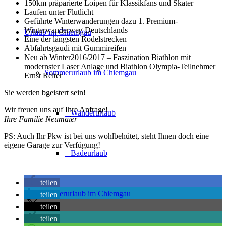
150km präparierte Loipen für Klassikfans und Skater
Laufen unter Flutlicht
Geführte Winterwanderungen dazu 1. Premium-
Winterwanderweg Deutschlands
Urlaub im Chiemgau
Eine der längsten Rodelstrecken
Abfahrtsgaudi mit Gummireifen
Neu ab Winter2016/2017 – Faszination Biathlon mit
modernster Laser Anlage und Biathlon Olympia-Teilnehmer
Sommerurlaub im Chiemgau
Ernst Reiter
Sie werden bgeistert sein!
Wir freuen uns auf Ihre Anfrage!
– Wanderurlaub
Ihre Familie Neumaier
PS: Auch Ihr Pkw ist bei uns wohlbehütet, steht Ihnen doch eine
eigene Garage zur Verfügung!
– Badeurlaub
teilen
Winterurlaub im Chiemgau
teilen
teilen
teilen