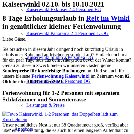
Kaiserwinkl 02.10. bis 10.10.2021
Kaiserwinkl Exklusiv 2-4 Personen EG
8 Tage Erholungsurlaub in
Reit im Winkl
in gemütlicher kleiner Ferien­wohnung
Kaiserwinkl Panorama 2-4 Personen 1. OG
Liebe Gäste,
Sie brauchen in diesem Jahr dringend noch kurzfristig Urlaub in
erholsamer Ruhe und an frischer, gesunder Luft? Einfach noch mal
Kaiserwinkl Studio 2 Personen DG
für ein paar Tage raus aus dem Alltagstrott bevor der Winter kommt?
Genau zu diesem Zweck bieten wir unseren Gästen gerne
Sonderpreise für kurzfristige Buchungen
an. Und so auch für
unsere kleinste
Ferienwohnung Kaiserwinkl
im Zeitraum
vom 02.
Kaiserwinkl Suite 2 Personen DG
Oktober bis 10. Oktober 2021.
Ferienwohnung für 1-2 Personen mit separatem
Schlaf­zimmer und Sonnen­terrasse
Leistungen & Preise
Unser gemütliches Nest ist nur 38 Quadratmeter groß, verfügt aber
Angebote
über eine Ausstattung, die es auch für einen längeren Aufenthalt zu