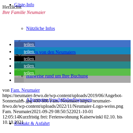
Gäste-Info
Herzlichst
Ihre Familie Neumaier
Nützliche Infos
teilen
teilen
Neues von den Neumaiers
teilen
teilen
teilen
Hinweise rund um Ihre Buchung
von
Fam. Neumaier
https://neumaier-fewo.de/wp-content/uploads/2019/06/Angebot-
Allgemeine Geschäftsbedingungen
Sonnenalm-.jpg
400
608
Fam. Neumaier
https://neumaier-
fewo.de/wp-content/uploads/2022/11/Neumaier-Logo-weiss.png
Fam. Neumaier
2021-09-29 08:50:52
2021-10-01
12:05:14
Kurzfristig frei: Ferienwohnung Kaiserwinkl 02.10. bis
10.10.2021
Kontakt & Anfahrt