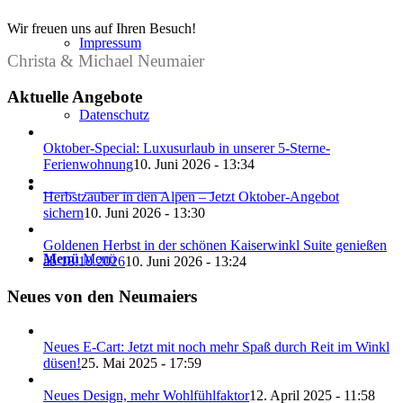
Wir freuen uns auf Ihren Besuch!
Impressum
Christa & Michael Neumaier
Aktuelle Angebote
Datenschutz
Oktober-Special: Luxusurlaub in unserer 5-Sterne-
Ferienwohnung
10. Juni 2026 - 13:34
Anfrage mit Bestpreisgarantie
Herbstzauber in den Alpen – Jetzt Oktober-Angebot
sichern
10. Juni 2026 - 13:30
Goldenen Herbst in der schönen Kaiserwinkl Suite genießen
Menü
Menü
ab 18.10.2026
10. Juni 2026 - 13:24
Neues von den Neumaiers
Neues E-Cart: Jetzt mit noch mehr Spaß durch Reit im Winkl
düsen!
25. Mai 2025 - 17:59
Neues Design, mehr Wohlfühlfaktor
12. April 2025 - 11:58