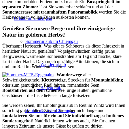
einem komfortablen Feriendomizil macht: Ein
Boxspringbett im
separaten Zimmer
lässt Sie wunderbar schlafen und auf der
Sonnenterrasse mit traumhaftem Panoramablick
werden Sie die
Herbstsonne in vollen Zügen auskosten können.
Urlaub im Chiemgau
Genießen Sie unsere Berge und ihre einzigartige
Natur im goldenen Herbst!
Sommerurlaub im Chiemgau
Überhaupt Herbstzeit! Was gibt es Schöneres als diese Jahreszeit in
herrlicher Natur zu genießen? Vogelgezwitscher, kräftig grüne
Bergwiesen, wärmende Sonnenstrahlen am Tag und frische, klare
Luft in der Nacht. Dazu noch unzählige Attraktionen, die sich in
– Wanderurlaub
und um Reit im Winkl entdecken lassen.
Wanderwege
aller
Schwierigkeitsgrade,
Klettersteige
, Strecken für
Mountain­biking
oder zum gemütlichen Radl fahren, romantische Seen,
– Badeurlaub
Bootsfahrten auf dem Chiemsee
, urige Hütten, gemütliche
Gasthäuser – die Liste ließe sich lange fortsetzen.
Sie werden sehen, Ihr Erholungsurlaub in Reit im Winkl wird Ihnen
so richtig gut gefallen! Zögern Sie daher nicht lange und
Winterurlaub im Chiemgau
kontaktieren Sie uns für ein auf Sie individuell zugeschnittenes
Sonderangebot
! Natürlich freuen wir uns auch, Sie für einen
längeren Zeitraum als unsere Gäste begrüßen zu dürfen.