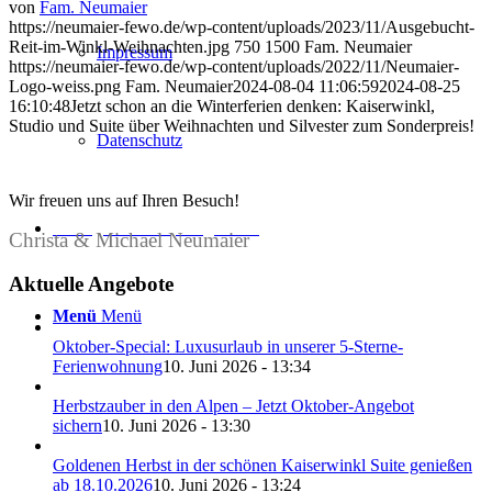
von
Fam. Neumaier
https://neumaier-fewo.de/wp-content/uploads/2023/11/Ausgebucht-
Reit-im-Winkl-Weihnachten.jpg
750
1500
Fam. Neumaier
Impressum
https://neumaier-fewo.de/wp-content/uploads/2022/11/Neumaier-
Logo-weiss.png
Fam. Neumaier
2024-08-04 11:06:59
2024-08-25
16:10:48
Jetzt schon an die Winterferien denken: Kaiserwinkl,
Studio und Suite über Weihnachten und Silvester zum Sonderpreis!
Datenschutz
Wir freuen uns auf Ihren Besuch!
Anfrage mit Bestpreisgarantie
Christa & Michael Neumaier
Aktuelle Angebote
Menü
Menü
Oktober-Special: Luxusurlaub in unserer 5-Sterne-
Ferienwohnung
10. Juni 2026 - 13:34
Herbstzauber in den Alpen – Jetzt Oktober-Angebot
sichern
10. Juni 2026 - 13:30
Goldenen Herbst in der schönen Kaiserwinkl Suite genießen
ab 18.10.2026
10. Juni 2026 - 13:24