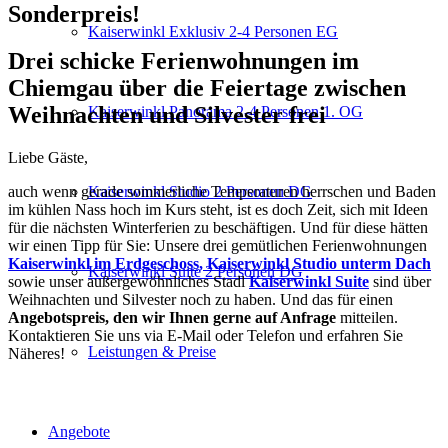
Sonderpreis!
Kaiserwinkl Exklusiv 2-4 Personen EG
Drei schicke Ferienwohnungen im
Chiemgau über die Feiertage zwischen
Weihnachten und Silvester frei
Kaiserwinkl Panorama 2-4 Personen 1. OG
Liebe Gäste,
auch wenn gerade sommerliche Temperaturen herrschen und Baden
Kaiserwinkl Studio 2 Personen DG
im kühlen Nass hoch im Kurs steht, ist es doch Zeit, sich mit Ideen
für die nächsten Winterferien zu beschäftigen. Und für diese hätten
wir einen Tipp für Sie: Unsere drei gemütlichen Ferienwohnungen
Kaiserwinkl im Erdgeschoss,
Kaiserwinkl Studio unterm Dach
Kaiserwinkl Suite 2 Personen DG
sowie unser außergewöhnliches Stadl
Kaiserwinkl Suite
sind über
Weihnachten und Silvester noch zu haben. Und das für einen
Angebotspreis, den wir Ihnen gerne auf Anfrage
mitteilen.
Kontaktieren Sie uns via E-Mail oder Telefon und erfahren Sie
Leistungen & Preise
Näheres!
Angebote