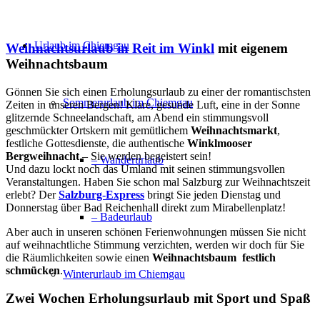
Urlaub im Chiemgau
Weihnachtsurlaub in Reit im Winkl
mit eigenem
Weihnachtsbaum
Gönnen Sie sich einen Erholungsurlaub zu einer der romantischsten
Sommerurlaub im Chiemgau
Zeiten in unseren Bergen! Klare, gesunde Luft, eine in der Sonne
glitzernde Schneelandschaft, am Abend ein stimmungsvoll
geschmückter Ortskern mit gemütlichem
Weihnachtsmarkt
,
festliche Gottesdienste, die authentische
Winklmooser
Bergweihnacht
– Sie werden begeistert sein!
– Wanderurlaub
Und dazu lockt noch das Umland mit seinen stimmungsvollen
Veranstaltungen. Haben Sie schon mal Salzburg zur Weihnachtszeit
erlebt? Der
Salzburg-Express
bringt Sie jeden Dienstag und
Donnerstag über Bad Reichenhall direkt zum Mirabellenplatz!
– Badeurlaub
Aber auch in unseren schönen Ferienwohnungen müssen Sie nicht
auf weihnachtliche Stimmung verzichten, werden wir doch für Sie
die Räumlichkeiten sowie einen
Weihnachtsbaum festlich
schmücken
.
Winterurlaub im Chiemgau
Zwei Wochen Erholungsurlaub mit Sport und Spaß