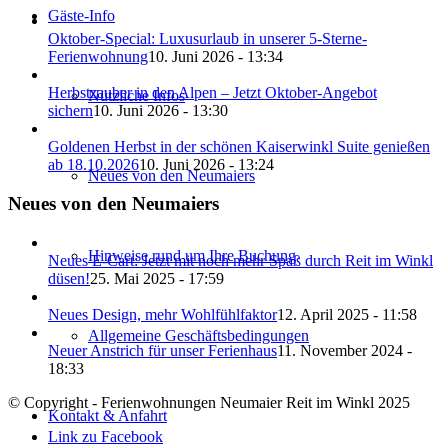
Gäste-Info
Oktober-Special: Luxusurlaub in unserer 5-Sterne-
Ferienwohnung
10. Juni 2026 - 13:34
Herbstzauber in den Alpen – Jetzt Oktober-Angebot
Nützliche Infos
sichern
10. Juni 2026 - 13:30
Goldenen Herbst in der schönen Kaiserwinkl Suite genießen
ab 18.10.2026
10. Juni 2026 - 13:24
Neues von den Neumaiers
Neues von den Neumaiers
Hinweise rund um Ihre Buchung
Neues E-Cart: Jetzt mit noch mehr Spaß durch Reit im Winkl
düsen!
25. Mai 2025 - 17:59
Neues Design, mehr Wohlfühlfaktor
12. April 2025 - 11:58
Allgemeine Geschäftsbedingungen
Neuer Anstrich für unser Ferienhaus
11. November 2024 -
18:33
© Copyright - Ferienwohnungen Neumaier Reit im Winkl 2025
Kontakt & Anfahrt
Link zu Facebook