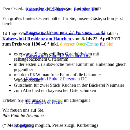
Den Osterhasen suchen im Chiemgau, sind Sie dabei?
Kaiserwinkl Exklusiv 2-4 Personen EG
Ein großes buntes Osterei hält er für Sie, unsere Gäste, schon jetzt
bereit:
Kaiserwinkl Panorama 2-4 Personen 1. OG
14 Tage Erholungsurlaub für 2 Personen in unser komfortablen
Kaiserwinkl Residenz am Hauchen
vom
8. bis 22. April 2017
zum Preis von 1190,–€ *
inkl.
diverser
Oster
-Extras
für
Sie:
es erwartet Sie ein gefülltes Osterkörbchen mit
Kaiserwinkl Studio 2 Personen DG
selbstgebackenem Osterlamm
in der ersten Urlaubswoche freier Eintritt im Hallenbad gleich
gegenüber
mit dem PKW mautfreie Fahrt auf die bekannte
Kaiserwinkl Suite 2 Personen DG
Winklmoosalm
Gutschein für zwei Stück Kuchen in der Bäckerei Neumaier
zum Abschied ein bayerischer Osterschinken
Erleben Sie mit uns das
O
st
er
fe
st
im Chiemgau!
Leistungen & Preise
Wir freuen uns auf Sie,
Ihre Familie Neumaier
(* Mehrbelegung möglich, Preise zuzgl. Kurbeitrag)
Angebote