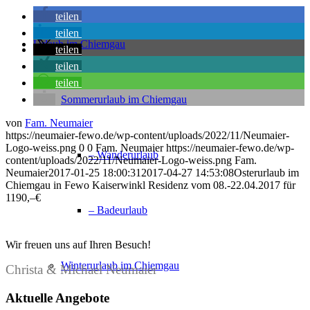
teilen
teilen
Urlaub im Chiemgau
teilen
teilen
teilen
Sommerurlaub im Chiemgau
von
Fam. Neumaier
https://neumaier-fewo.de/wp-content/uploads/2022/11/Neumaier-
Logo-weiss.png
0
0
Fam. Neumaier
https://neumaier-fewo.de/wp-
– Wanderurlaub
content/uploads/2022/11/Neumaier-Logo-weiss.png
Fam.
Neumaier
2017-01-25 18:00:31
2017-04-27 14:53:08
Osterurlaub im
Chiemgau in Fewo Kaiserwinkl Residenz vom 08.-22.04.2017 für
1190,–€
– Badeurlaub
Wir freuen uns auf Ihren Besuch!
Winterurlaub im Chiemgau
Christa & Michael Neumaier
Aktuelle Angebote