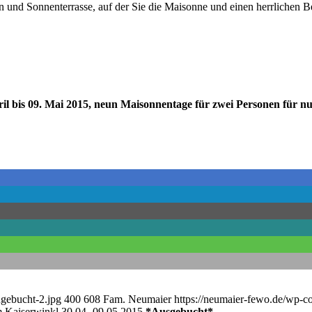
und Sonnenterrasse, auf der Sie die Maisonne und einen herrlichen B
l bis 09. Mai 2015, neun Maisonnentage für zwei Personen für nu
ugebucht-2.jpg
400
608
Fam. Neumaier
https://neumaier-fewo.de/wp-c
m Kaiserwinkl 30.04.-09.05.2015
*Ausgebucht*