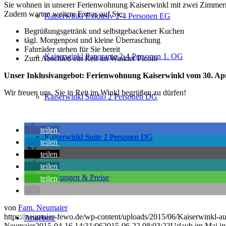
Sie wohnen in unserer Ferienwohnung Kaiserwinkl mit zwei Zimmern 
Zudem warten weitere Extras auf Sie:
Kaiserwinkl Exklusiv 2-4 Personen EG
Begrüßungsgetränk und selbstgebackener Kuchen
tägl. Morgenpost und kleine Überraschung
Fahrräder stehen für Sie bereit
Kaiserwinkl Panorama 2-4 Personen 1. OG
Zum Abschied ein Reit im Winkler Picolo
Unser Inklusivangebot: Ferienwohnung Kaiserwinkl vom 30. Apri
Wir freuen uns, Sie in Reit im Winkl begrüßen zu dürfen!
Kaiserwinkl Studio 2 Personen DG
teilen
Kaiserwinkl Suite 2 Personen DG
teilen
teilen
teilen
Leistungen & Preise
teilen
von
Fam. Neumaier
https://neumaier-fewo.de/wp-content/uploads/2015/06/Kaiserwinkl-a
Angebote
Neumaier
2015-04-16 14:31:06
2015-06-22 08:03:23
Urlaub im Mai i