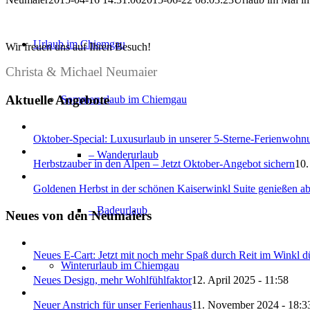
Urlaub im Chiemgau
Wir freuen uns auf Ihren Besuch!
Christa & Michael Neumaier
Aktuelle Angebote
Sommerurlaub im Chiemgau
Oktober-Special: Luxusurlaub in unserer 5-Sterne-Ferienwohn
– Wanderurlaub
Herbstzauber in den Alpen – Jetzt Oktober-Angebot sichern
10.
Goldenen Herbst in der schönen Kaiserwinkl Suite genießen a
– Badeurlaub
Neues von den Neumaiers
Neues E-Cart: Jetzt mit noch mehr Spaß durch Reit im Winkl d
Winterurlaub im Chiemgau
Neues Design, mehr Wohlfühlfaktor
12. April 2025 - 11:58
Neuer Anstrich für unser Ferienhaus
11. November 2024 - 18:3