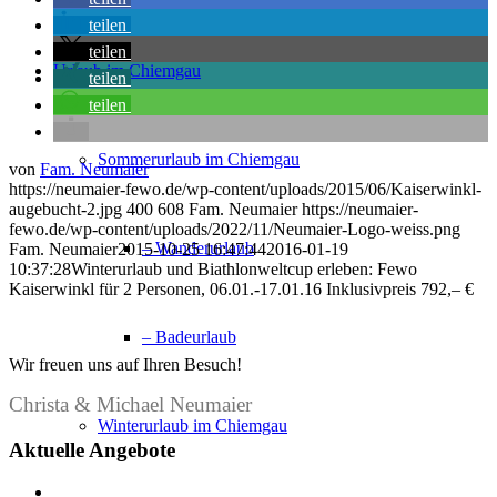
teilen
teilen
Urlaub im Chiemgau
teilen
teilen
Sommerurlaub im Chiemgau
von
Fam. Neumaier
https://neumaier-fewo.de/wp-content/uploads/2015/06/Kaiserwinkl-
augebucht-2.jpg
400
608
Fam. Neumaier
https://neumaier-
fewo.de/wp-content/uploads/2022/11/Neumaier-Logo-weiss.png
– Wanderurlaub
Fam. Neumaier
2015-10-25 16:47:44
2016-01-19
10:37:28
Winterurlaub und Biathlonweltcup erleben: Fewo
Kaiserwinkl für 2 Personen, 06.01.-17.01.16 Inklusivpreis 792,– €
– Badeurlaub
Wir freuen uns auf Ihren Besuch!
Christa & Michael Neumaier
Winterurlaub im Chiemgau
Aktuelle Angebote