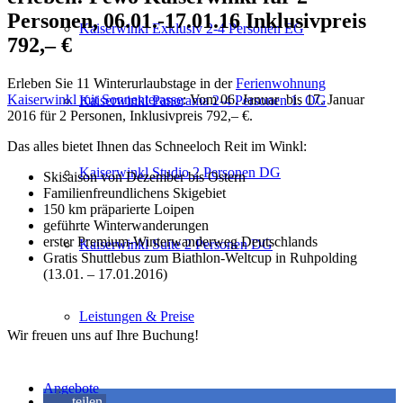
Personen, 06.01.-17.01.16 Inklusivpreis
Kaiserwinkl Exklusiv 2-4 Personen EG
792,– €
Erleben Sie 11 Winterurlaubstage in der
Ferienwohnung
Kaiserwinkl mit Sonnenterasse
: Vom 06. Januar bis 17. Januar
Kaiserwinkl Panorama 2-4 Personen 1. OG
2016 für 2 Personen, Inklusivpreis 792,– €.
Das alles bietet Ihnen das Schneeloch Reit im Winkl:
Kaiserwinkl Studio 2 Personen DG
Skisaison von Dezember bis Ostern
Familienfreundlichens Skigebiet
150 km präparierte Loipen
geführte Winterwanderungen
erster Premium-Winterwanderweg Deutschlands
Kaiserwinkl Suite 2 Personen DG
Gratis Shuttlebus zum Biathlon-Weltcup in Ruhpolding
(13.01. – 17.01.2016)
Leistungen & Preise
Wir freuen uns auf Ihre Buchung!
Angebote
teilen