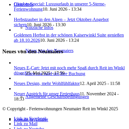
Oktober-Special: Luxusurlaub in unserer 5-Sterne-
Gäste-Info
Ferienwohnung
10. Juni 2026 - 13:34
Herbstzauber in den Alpen – Jetzt Oktober-Angebot
sichern
10. Juni 2026 - 13:30
Nützliche Infos
Goldenen Herbst in der schönen Kaiserwinkl Suite genießen
ab 18.10.2026
10. Juni 2026 - 13:24
Neues von den Neumaiers
Neues von den Neumaiers
Neues E-Cart: Jetzt mit noch mehr Spaß durch Reit im Winkl
düsen!
25. Mai 2025 - 17:59
Hinweise rund um Ihre Buchung
Neues Design, mehr Wohlfühlfaktor
12. April 2025 - 11:58
Neuer Anstrich für unser Ferienhaus
11. November 2024 -
Allgemeine Geschäftsbedingungen
18:33
© Copyright - Ferienwohnungen Neumaier Reit im Winkl 2025
Link zu Facebook
Kontakt & Anfahrt
Link zu Mail
Link zu Youtube